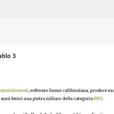
Passa ai contenuti principali
ablo 3
Entertainment
, software house californiana, produce un
anni futuri una pietra miliare della categoria
RPG
.