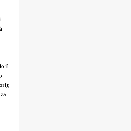
i
à
o il
o
ori);
nza