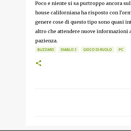
Poco e niente si sa purtroppo ancora sull
house californiana ha risposto con l'orm
genere cose di questo tipo sono quasi i
altro che attendere nuove informazioni
pazienza.
BLIZZARD
DIABLO 3
GIOCO DI RUOLO
PC
C
o
m
m
e