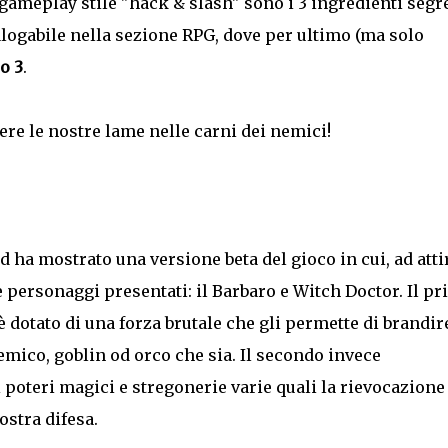
ameplay stile "hack & slash" sono i 3 ingredienti segre
talogabile nella sezione RPG, dove per ultimo (ma solo
o 3
.
ere le nostre lame nelle carni dei nemici!
d ha mostrato una versione beta del gioco in cui, ad atti
ue personaggi presentati: il Barbaro e Witch Doctor. Il pr
 è dotato di una forza brutale che gli permette di brandir
emico, goblin od orco che sia. Il secondo invece
 poteri magici e stregonerie varie quali la rievocazione
stra difesa.