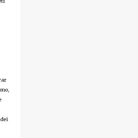
ti
rar
imo,
e
 dei