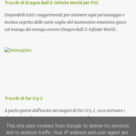
Trucchi di Dragon Ball Z: Infinite World per PS2
Disponibili tutti i suggerimenti per ottenere ogni personaggio e
tecnica segreta delle varie saghe del nuovissimo ennesimo gioco
sul manga dei manga ovvero Dragon Ball Z: Infinite World .
Trucchi di Far Cry 2
A pochi giorni dall'uscita nei negozi di Far Cry 2 , ecco arrivare i
cheat e i trucchi per giocarci a pieno regime!
This site uses cookies from Google to deliver its services
and to analyze traffic. Your IP address and user-agent are