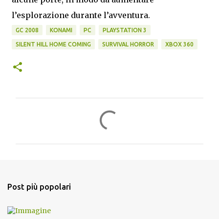
l’esplorazione durante l’avventura.
GC 2008
KONAMI
PC
PLAYSTATION 3
SILENT HILL HOME COMING
SURVIVAL HORROR
XBOX 360
C
o
m
m
e
n
Post più popolari
t
i