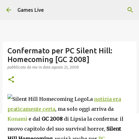
Passa ai contenuti principali
Games Live
Confermato per PC Silent Hill:
Homecoming [GC 2008]
pubblicato da
me
in data
agosto 21, 2008
La
notizia era
praticamente certa
, ma solo oggi arriva da
Konami
e dal
GC 2008
di Lipsia la conferma: il
nuovo capitolo del suo survival horror,
Silent
Hill Homecoming
, uscirà anche per
PC
.