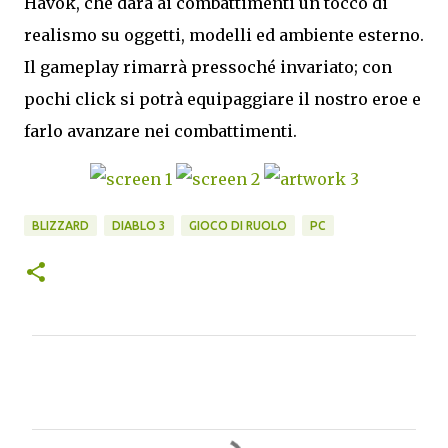
Havok, che darà ai combattimenti un tocco di
realismo su oggetti, modelli ed ambiente esterno.
Il gameplay rimarrà pressoché invariato; con
pochi click si potrà equipaggiare il nostro eroe e
farlo avanzare nei combattimenti.
BLIZZARD
DIABLO 3
GIOCO DI RUOLO
PC
C
o
m