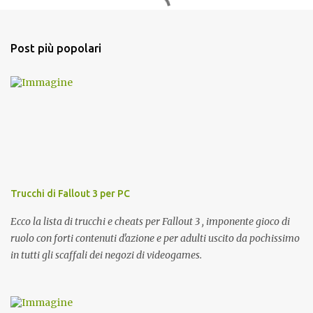
m
e
n
Post più popolari
t
i
Trucchi di Fallout 3 per PC
Ecco la lista di trucchi e cheats per Fallout 3 , imponente gioco di
ruolo con forti contenuti d'azione e per adulti uscito da pochissimo
in tutti gli scaffali dei negozi di videogames.