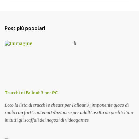
m
e
n
Post più popolari
t
i
Trucchi di Fallout 3 per PC
Ecco la lista di trucchi e cheats per Fallout 3 , imponente gioco di
ruolo con forti contenuti d'azione e per adulti uscito da pochissimo
in tutti gli scaffali dei negozi di videogames.