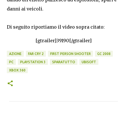
danni ai veicoli.
Di seguito riportiamo il video sopra citato:
[gtrailer]39190[/gtrailer]
AZIONE
FAR CRY 2
FIRST PERSON SHOOTER
GC 2008
PC
PLAYSTATION 3
SPARATUTTO
UBISOFT
XBOX 360
C
o
m