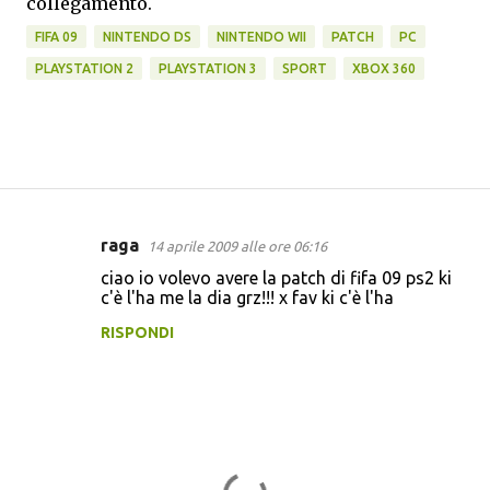
collegamento.
FIFA 09
NINTENDO DS
NINTENDO WII
PATCH
PC
PLAYSTATION 2
PLAYSTATION 3
SPORT
XBOX 360
raga
14 aprile 2009 alle ore 06:16
C
ciao io volevo avere la patch di fifa 09 ps2 ki
o
c'è l'ha me la dia grz!!! x fav ki c'è l'ha
m
RISPONDI
m
e
n
t
i