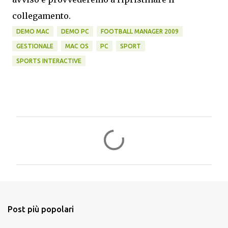
collegamento.
DEMO MAC
DEMO PC
FOOTBALL MANAGER 2009
GESTIONALE
MAC OS
PC
SPORT
SPORTS INTERACTIVE
C
o
m
m
e
n
Post più popolari
t