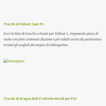
m
e
n
t
o
Trucchi di Fallout 3 per PC
Ecco la lista di trucchi e cheats per Fallout 3 , imponente gioco di
ruolo con forti contenuti d'azione e per adulti uscito da pochissimo
in tutti gli scaffali dei negozi di videogames.
Trucchi di Dragon Ball Z: Infinite World per PS2