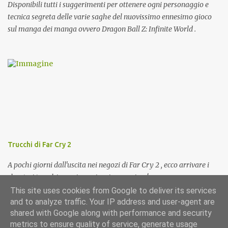
Disponibili tutti i suggerimenti per ottenere ogni personaggio e
tecnica segreta delle varie saghe del nuovissimo ennesimo gioco
sul manga dei manga ovvero Dragon Ball Z: Infinite World .
Trucchi di Far Cry 2
A pochi giorni dall'uscita nei negozi di Far Cry 2 , ecco arrivare i
cheat e i trucchi per giocarci a pieno regime!
This site uses cookies from Google to deliver its services
and to analyze traffic. Your IP address and user-agent are
shared with Google along with performance and security
metrics to ensure quality of service, generate usage