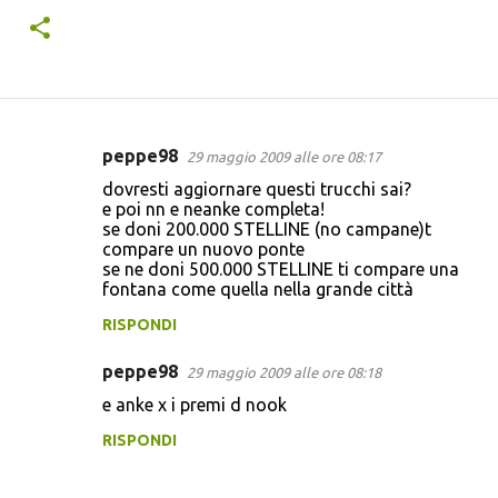
peppe98
29 maggio 2009 alle ore 08:17
C
dovresti aggiornare questi trucchi sai?
o
e poi nn e neanke completa!
se doni 200.000 STELLINE (no campane)t
m
compare un nuovo ponte
m
se ne doni 500.000 STELLINE ti compare una
fontana come quella nella grande città
e
n
RISPONDI
t
peppe98
29 maggio 2009 alle ore 08:18
i
e anke x i premi d nook
RISPONDI