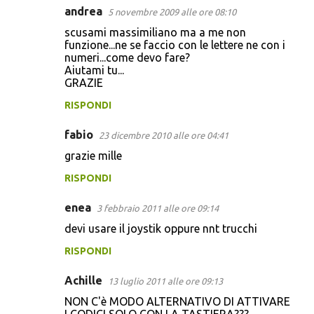
andrea
5 novembre 2009 alle ore 08:10
scusami massimiliano ma a me non
funzione...ne se faccio con le lettere ne con i
numeri...come devo fare?
Aiutami tu...
GRAZIE
RISPONDI
fabio
23 dicembre 2010 alle ore 04:41
grazie mille
RISPONDI
enea
3 febbraio 2011 alle ore 09:14
devi usare il joystik oppure nnt trucchi
RISPONDI
Achille
13 luglio 2011 alle ore 09:13
NON C'è MODO ALTERNATIVO DI ATTIVARE