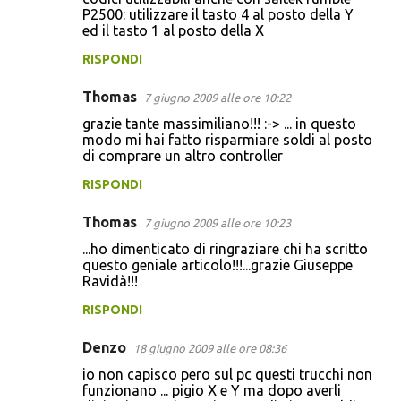
o
P2500: utilizzare il tasto 4 al posto della Y
ed il tasto 1 al posto della X
m
m
RISPONDI
e
Thomas
7 giugno 2009 alle ore 10:22
n
grazie tante massimiliano!!! :-> ... in questo
t
modo mi hai fatto risparmiare soldi al posto
di comprare un altro controller
i
RISPONDI
Thomas
7 giugno 2009 alle ore 10:23
...ho dimenticato di ringraziare chi ha scritto
questo geniale articolo!!!...grazie Giuseppe
Ravidà!!!
RISPONDI
Denzo
18 giugno 2009 alle ore 08:36
io non capisco pero sul pc questi trucchi non
funzionano ... pigio X e Y ma dopo averli