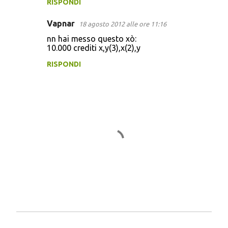
RISPONDI
Vapnar
18 agosto 2012 alle ore 11:16
nn hai messo questo xò:
10.000 crediti x,y(3),x(2),y
RISPONDI
P