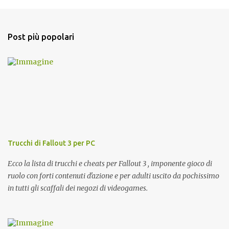
o
s
t
a
Post più popolari
u
n
c
o
m
m
e
n
t
o
Trucchi di Fallout 3 per PC
Ecco la lista di trucchi e cheats per Fallout 3 , imponente gioco di
ruolo con forti contenuti d'azione e per adulti uscito da pochissimo
in tutti gli scaffali dei negozi di videogames.