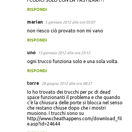
I CODICI SOLO CON LA TASTIERA???
RISPONDI
marian
5 gennaio 2012 alle ore 05:07
non riesco ciò provato non mi vano
RISPONDI
uno
13 gennaio 2012 alle ore 23:12
ogni trucco funziona solo e una sola volta.
RISPONDI
torre
28 giugno 2012 alle ore 08:37
Io ho trovato dei trucchi per pc di dead
space funzionanti il problema e che quando
c'è la chiusura delle porte si blocca nel senso
che restano chiuse dopo che i mostri
muoiono. I trucchi sono su
http://www.cheathappens.com/download_fil
e.asp?id=24644