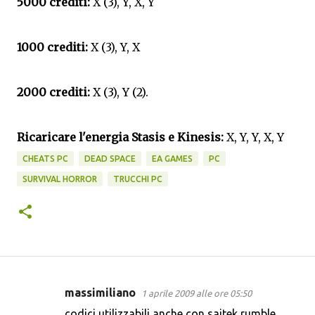
5000 crediti:
X (3), Y, X, Y
1000 crediti:
X (3), Y, X
2000 crediti:
X (3), Y (2).
Ricaricare l'energia Stasis e Kinesis:
X, Y, Y, X, Y
CHEATS PC
DEAD SPACE
EA GAMES
PC
SURVIVAL HORROR
TRUCCHI PC
massimiliano
1 aprile 2009 alle ore 05:50
C
codici utilizzabili anche con saitek rumble