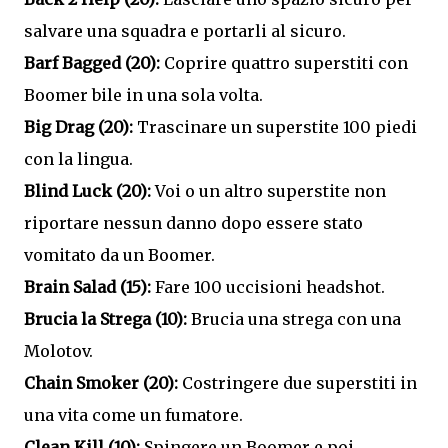
salvare una squadra e portarli al sicuro.
Barf Bagged (20):
Coprire quattro superstiti con
Boomer bile in una sola volta.
Big Drag (20):
Trascinare un superstite 100 piedi
con la lingua.
Blind Luck (20):
Voi o un altro superstite non
riportare nessun danno dopo essere stato
vomitato da un Boomer.
Brain Salad (15):
Fare 100 uccisioni headshot.
Brucia la Strega (10):
Brucia una strega con una
Molotov.
Chain Smoker (20):
Costringere due superstiti in
una vita come un fumatore.
Clean Kill (10):
Spingere un Boomer e poi