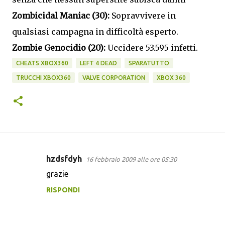
Zombicidal Maniac (30):
Sopravvivere in
qualsiasi campagna in difficoltà esperto.
Zombie Genocidio (20):
Uccidere 53.595 infetti.
CHEATS XBOX360
LEFT 4 DEAD
SPARATUTTO
TRUCCHI XBOX360
VALVE CORPORATION
XBOX 360
hzdsfdyh
16 febbraio 2009 alle ore 05:30
C
grazie
o
RISPONDI
m
m
e