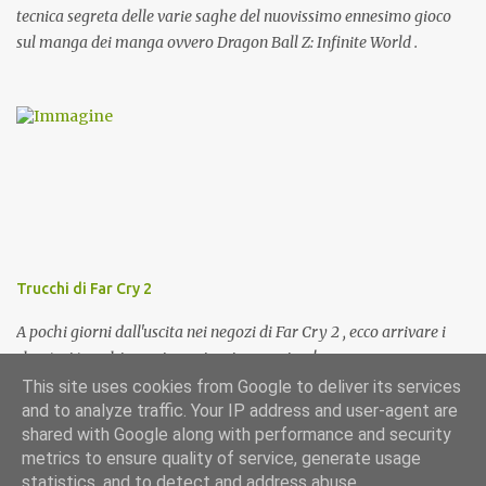
tecnica segreta delle varie saghe del nuovissimo ennesimo gioco
sul manga dei manga ovvero Dragon Ball Z: Infinite World .
Trucchi di Far Cry 2
A pochi giorni dall'uscita nei negozi di Far Cry 2 , ecco arrivare i
cheat e i trucchi per giocarci a pieno regime!
This site uses cookies from Google to deliver its services
and to analyze traffic. Your IP address and user-agent are
shared with Google along with performance and security
metrics to ensure quality of service, generate usage
Powered by Blogger
statistics, and to detect and address abuse.