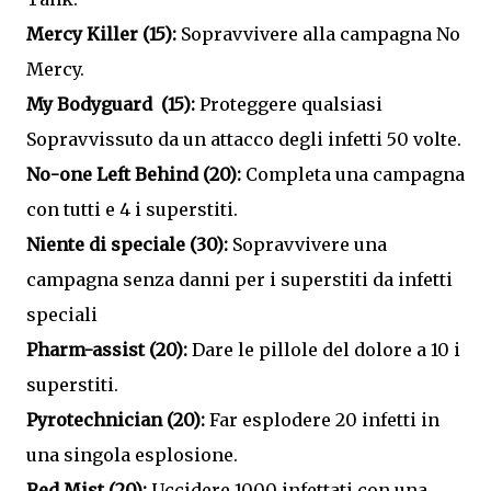
Mercy Killer (15):
Sopravvivere alla campagna No
Mercy.
My Bodyguard (15):
Proteggere qualsiasi
Sopravvissuto da un attacco degli infetti 50 volte.
No-one Left Behind (20):
Completa una campagna
con tutti e 4 i superstiti.
Niente di speciale (30):
Sopravvivere una
campagna senza danni per i superstiti da infetti
speciali
Pharm-assist (20):
Dare le pillole del dolore a 10 i
superstiti.
Pyrotechnician (20):
Far esplodere 20 infetti in
una singola esplosione.
Red Mist (20):
Uccidere 1000 infettati con una